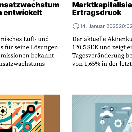
z Umsatzwachstum
Marktkapitalisi
h entwickelt
Ertragsdruck
14. Januar 2025
20:0
nisches Luft- und
Der aktuelle Aktienkur
 für seine Lösungen
120,5 SEK und zeigt e
ummissionen bekannt
Tagesveränderung be
 Umsatzwachstums
von 1,65% in der letz