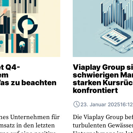
t Q4-
Viaplay Group si
kem
schwierigen Ma
s zu beachten
starken Kursrü
konfrontiert
23. Januar 2025
16:1
ches Unternehmen für
Die Viaplay Group bef
msatz in den letzten
turbulenten Gewässer