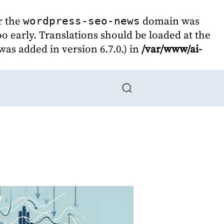
r the
domain was
wordpress-seo-news
oo early. Translations should be loaded at the
as added in version 6.7.0.) in
/var/www/ai-