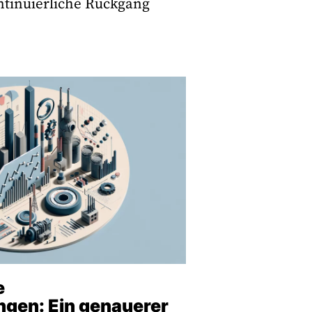
ontinuierliche Rückgang
e
gen: Ein genauerer