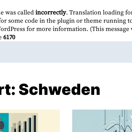
me was called
incorrectly
. Translation loading fo
r for some code in the plugin or theme running t
WordPress
for more information. (This message w
ne
6170
rt:
Schweden