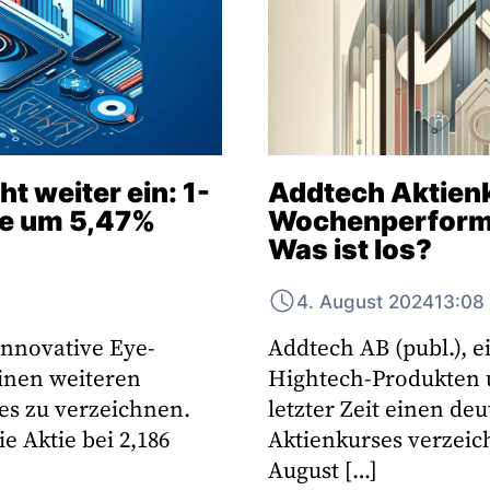
t weiter ein: 1-
Addtech Aktienk
e um 5,47%
Wochenperform
Was ist los?
4. August 2024
13:08
innovative Eye-
Addtech AB (publ.), 
einen weiteren
Hightech-Produkten 
es zu verzeichnen.
letzter Zeit einen de
e Aktie bei 2,186
Aktienkurses verzeic
August […]