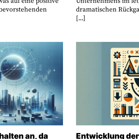
was auf eine positive
Unternehmens im let
 bevorstehenden
dramatischen Rückga
[…]
alten an, da
Entwicklung der