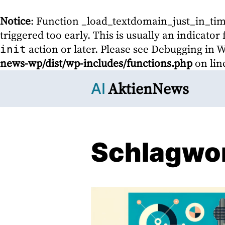
Notice
: Function _load_textdomain_just_in_ti
triggered too early. This is usually an indicato
action or later. Please see
Debugging in 
init
news-wp/dist/wp-includes/functions.php
on li
AktienNews
AI
Schlagwo