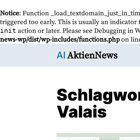
Notice
: Function _load_textdomain_just_in_ti
triggered too early. This is usually an indicato
action or later. Please see
Debugging in 
init
news-wp/dist/wp-includes/functions.php
on li
AktienNews
AI
Schlagwo
Valais