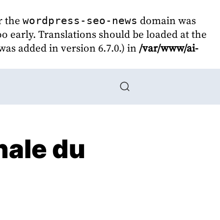
r the
domain was
wordpress-seo-news
oo early. Translations should be loaded at the
as added in version 6.7.0.) in
/var/www/ai-
ale du