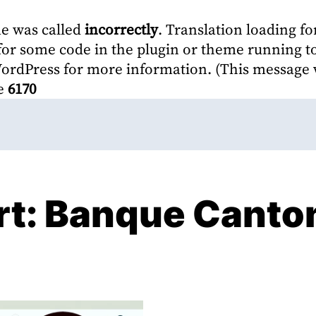
me was called
incorrectly
. Translation loading fo
r for some code in the plugin or theme running t
WordPress
for more information. (This message w
ne
6170
rt:
Banque Canton