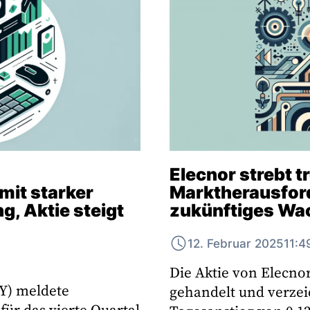
Elecnor strebt t
it starker
Marktherausfor
, Aktie steigt
zukünftiges Wa
12. Februar 2025
11:4
Die Aktie von Elecnor
Y) meldete
gehandelt und verzei
ür das vierte Quartal