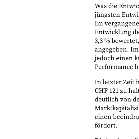
Was die Entwick
jüngsten Entw
Im vergangenen
Entwicklung de
3,3 % bewertet
angegeben. Im L
jedoch einen kr
Performance h
In letzter Zeit
CHF 121 zu halt
deutlich von d
Marktkapitalis
einen beeindru
fördert.