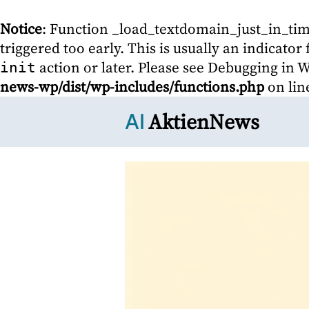
Notice
: Function _load_textdomain_just_in_ti
triggered too early. This is usually an indicato
action or later. Please see
Debugging in 
init
news-wp/dist/wp-includes/functions.php
on li
AktienNews
AI