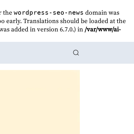
r the
domain was
wordpress-seo-news
oo early. Translations should be loaded at the
as added in version 6.7.0.) in
/var/www/ai-