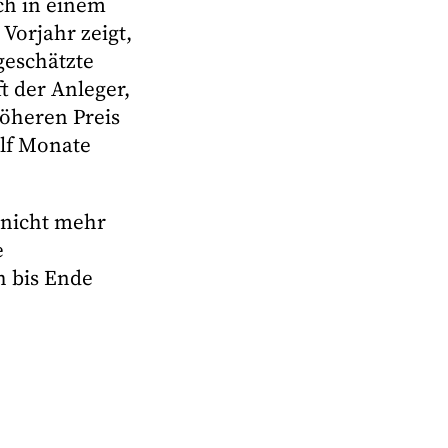
ch in einem
Vorjahr zeigt,
geschätzte
t der Anleger,
öheren Preis
ölf Monate
 nicht mehr
e
h bis Ende