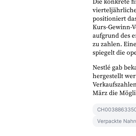
Die konkrete f
vierteljährlic
positioniert d
Kurs-Gewinn-Ver
aufgrund des 
zu zahlen. Ein
spiegelt die o
Nestlé gab bek
hergestellt we
Verkaufszahlen
März die Möglic
CH003886335
Verpackte Nahr