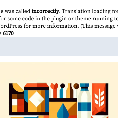
me was called
incorrectly
. Translation loading fo
r for some code in the plugin or theme running t
WordPress
for more information. (This message w
ne
6170