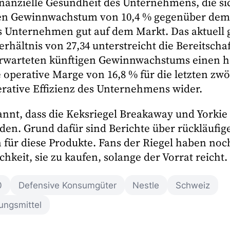
inanzielle Gesundheit des Unternehmens, die si
hen Gewinnwachstum von 10,4 % gegenüber dem 
as Unternehmen gut auf dem Markt. Das aktuell 
hältnis von 27,34 unterstreicht die Bereitschaf
erwarteten künftigen Gewinnwachstums einen h
e operative Marge von 16,8 % für die letzten zw
perative Effizienz des Unternehmens wider.
annt, dass die Keksriegel Breakaway und Yorkie
rden. Grund dafür sind Berichte über rückläufig
 für diese Produkte. Fans der Riegel haben noc
hkeit, sie zu kaufen, solange der Vorrat reicht.
0
Defensive Konsumgüter
Nestle
Schweiz
ungsmittel