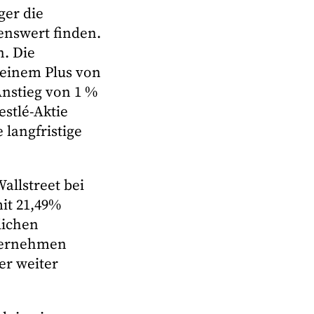
ger die
nswert finden.
n. Die
 einem Plus von
Anstieg von 1 %
estlé-Aktie
 langfristige
Wallstreet bei
mit 21,49%
lichen
nternehmen
er weiter